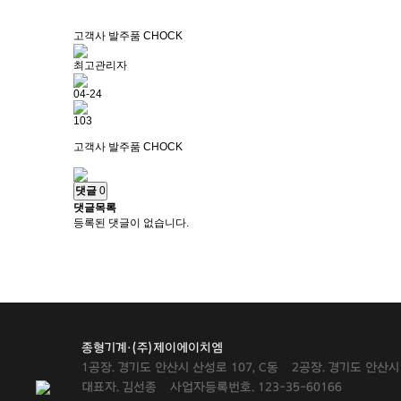
고객사 발주품 CHOCK
최고관리자
04-24
103
고객사 발주품 CHOCK
댓글
0
댓글목록
등록된 댓글이 없습니다.
종형기계·(주)제이에이치엠
1공장. 경기도 안산시 산성로 107, C동
2공장. 경기도 안산시 
대표자. 김선종
사업자등록번호. 123-35-60166