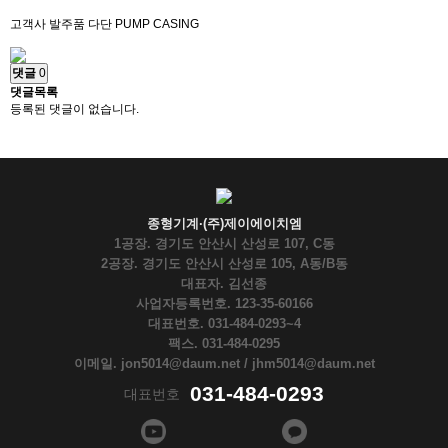
고객사 발주품 다단 PUMP CASING
댓글
0
댓글목록
등록된 댓글이 없습니다.
종형기계·(주)제이에이치엠
1공장. 경기도 안산시 산성로 107, C동
2공장. 경기도 안산시 산성로 105, A동/B동
대표자. 김선종
사업자등록번호. 123-35-60166
대표번호. 031-484-0293~4
팩스. 031-484-0295
이메일. jon5014@daum.net / jhm5014@daum.net
031-484-0293
대표번호
페이
인스
카카
스북
타그
오톡