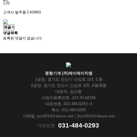
170
고객사 발주품 CASING
댓글
0
댓글목록
등록된 댓글이 없습니다.
종형기계·(주)제이에이치엠
1공장. 경기도 안산시 산성로 107, C동
2공장. 경기도 안산시 산성로 105, A동/B동
대표자. 김선종
사업자등록번호. 123-35-60166
대표번호. 031-484-0293~4
팩스. 031-484-0295
이메일. jon5014@daum.net / jhm5014@daum.net
031-484-0293
대표번호
페이
인스
카카